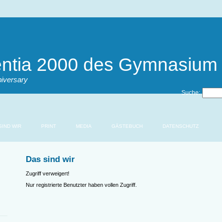
ientia 2000 des Gymnasium
biversary
Suche:
SIND WIR
PRINT
MEDIA
GÄSTEBUCH
DATENSCHUTZ
Das sind wir
Zugriff verweigert!
Nur registrierte Benutzter haben vollen Zugriff.